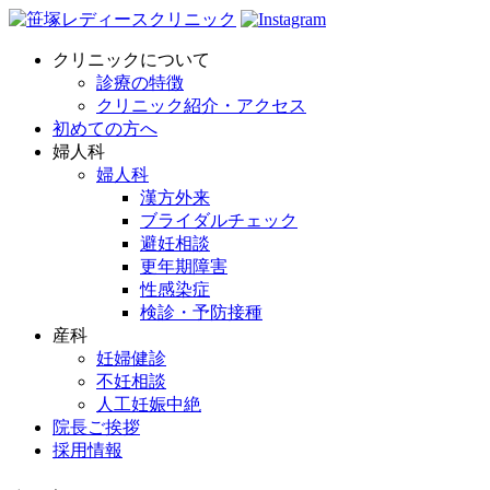
クリニックについて
診療の特徴
クリニック紹介・アクセス
初めての方へ
婦人科
婦人科
漢方外来
ブライダルチェック
避妊相談
更年期障害
性感染症
検診・予防接種
産科
妊婦健診
不妊相談
人工妊娠中絶
院長ご挨拶
採用情報