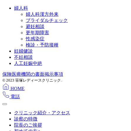
婦人科
婦人科漢方外来
ブライダルチェック
避妊相談
更年期障害
性感染症
検診・予防接種
妊婦健診
不妊相談
人工妊娠中絶
保険医療機関の書面掲示事項
© 2023 笹塚レディースクリニック.
HOME
電話
クリニック紹介・アクセス
診察の特徴
院長のご挨拶