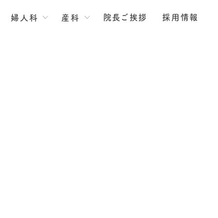
院長ご挨拶
採用情報
婦人科
産科
漢方外来
ブライダルチェック
避妊相談
更年期障害
性感染症
検診・予防接種