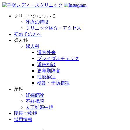
クリニックについて
診療の特徴
クリニック紹介・アクセス
初めての方へ
婦人科
婦人科
漢方外来
ブライダルチェック
避妊相談
更年期障害
性感染症
検診・予防接種
産科
妊婦健診
不妊相談
人工妊娠中絶
院長ご挨拶
採用情報