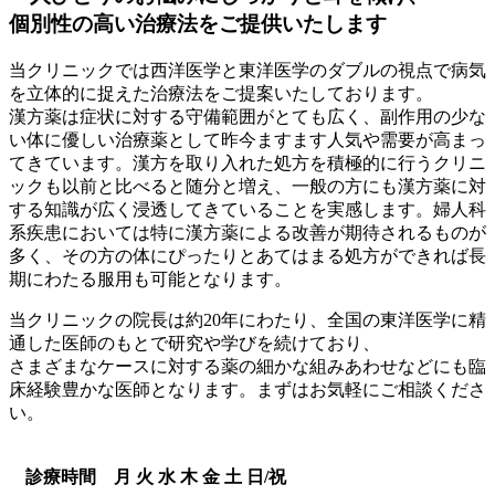
個別性の高い治療法をご提供いたします
当クリニックでは西洋医学と東洋医学のダブルの視点で病気
を立体的に捉えた治療法をご提案いたしております。
漢方薬は症状に対する守備範囲がとても広く、副作用の少な
い体に優しい治療薬として昨今ますます人気や需要が高まっ
てきています。漢方を取り入れた処方を積極的に行うクリニ
ックも以前と比べると随分と増え、一般の方にも漢方薬に対
する知識が広く浸透してきていることを実感します。婦人科
系疾患においては特に漢方薬による改善が期待されるものが
多く、その方の体にぴったりとあてはまる処方ができれば長
期にわたる服用も可能となります。
当クリニックの院長は約20年にわたり、全国の東洋医学に精
通した医師のもとで研究や学びを続けており、
さまざまなケースに対する薬の細かな組みあわせなどにも臨
床経験豊かな医師となります。まずはお気軽にご相談くださ
い。
診療時間
月
火
水
木
金
土
日/祝