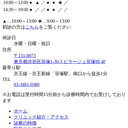
10:00～12:00
●
▲
／
●
●
★
／
14:30～19:00
●
／
／
●
●
／
／
▲
…10:00～13:00
★
…9:00～13:00
初診の方は
こちら
をご覧ください
休診日
水曜・日曜・祝日
住所
〒151-0073
東京都渋谷区笹塚1-30-3 ビラージュ笹塚III 4F
最寄り駅
京王線・京王新線「笹塚駅」南口から徒歩1分
TEL
03-3481-0380
※お電話は受付時間15分前から診療時間内でお受けしており
ます
ホーム
クリニック紹介・アクセス
診療の特徴