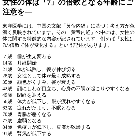
女性の体は「7」の倍数となる年齢にご
注意を―
東洋医学には、中国の文献「黄帝内経」に基づく考え方が色
濃く反映されています。その「黄帝内経」の中には、女性の
体に関する特徴的な内容が記されています。例えば『女性は
7の倍数で体が変化する』という記述があります。
７歳 歯が生え変わる
14歳 月経開始
21歳 体が成熟し、髪が伸び切る
28歳 女性として体が最も成熟する
35歳 顔色がくすみ、髪が衰える
42歳 顔にしわが目立ち、心身の不調が起こりやすくなる
49歳 閉経を迎える
56歳 体力が低下し、眼が疲れやすくなる
63歳 疲れがたまり、不眠となる
70歳 胃腸が悪くなる
77歳 虚弱となる
84歳 免疫力が低下し、皮膚が乾燥する
91歳 腎気が低下する