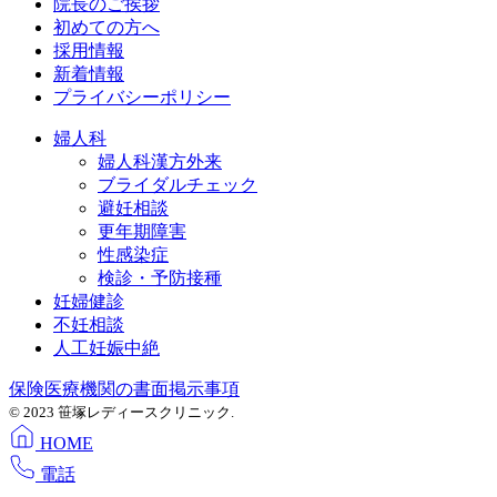
院長のご挨拶
初めての方へ
採用情報
新着情報
プライバシーポリシー
婦人科
婦人科漢方外来
ブライダルチェック
避妊相談
更年期障害
性感染症
検診・予防接種
妊婦健診
不妊相談
人工妊娠中絶
保険医療機関の書面掲示事項
© 2023 笹塚レディースクリニック.
HOME
電話