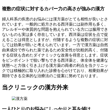
複数の症状に対するカバー力の高さが強みの漢方
婦人科系の疾患のお悩みには漢方薬がとても相性が良いとさ
れています。一般的に処方される西洋薬には副作用も多く、
アレルギーや体質的な問題を抱えられている方には服用でき
ないものも実は多く存在しています。西洋薬は症状を点で捉
えることは得意としますが、付随するような複数の症状に対
しては効果が弱いと考えられています。一方で漢方薬は自然
由来成分で作られた薬であるため安全性が比較的高く、付随
する症状も含めたダイナミックな改善を得意とします。症状
をピンポイントで狙い撃ちできる西洋薬と、体全体を健康な
状態へと力強く引き上げる漢方薬の両者の利点を当クリニッ
クでは積極的に取り入れた診療を心がけており、相乗効果が
期待できる立体的な治療法のご提案に努めております。
当クリニックの漢方外来
一人ひとりのお悩みにしっかりと耳を傾け、